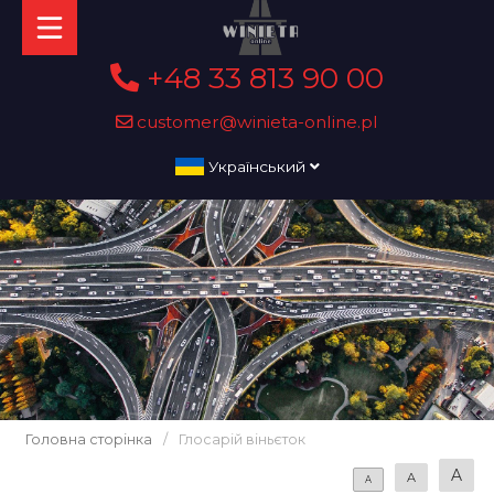
+48 33 813 90 00
customer@winieta-online.pl
Український
Головна сторінка
/
Глосарій віньєток
A
A
A