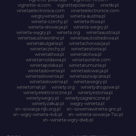
vignette-si.com
vignettepoland.pl
vinetki.pl
vinietaelectronica.com
vinieteelectronice.com
wegrywinieta.pl
winieta-austria.pl
winieta-czechy.pl
winieta-litwa.pl
winieta-słowacja.pl
winieta-wegry.pl
winieta-węgry.pl
winieta.org
winietaaustria.pl
winietaaustriaonline.pl
winietaautostradowa.pl
winietabulgaria.pl
winietachorwacja.pl
winietaczechy.pl
winietaestonia.pl
winietalitwa.pl
winietalotwa.pl
winietamoldawia.pl
winietaonline.com
winietapolska.pl
winietarumunia.pl
winietaslovenia.pl
winietaslowacja.pl
winietaslowenia.pl
winietaszwajcaria.pl
winietasłowenia.pl
winietawegry.pl
winietomat.pl
winiety.org
winietydrogowe.pl
winietyelektroniczne.pl
winietyestonia.pl
winietywegry.pl
winietyzagraniczne.pl
winietyzakup.pl
węgry-winieta.pl
xn--sowacja-njb.org.pl
xn--soweniawinieta-gnc.pl
xn--wgry-winieta-4vb.pl
xn--winieta-sowacja-7sc.pl
xn--winieta-wgry-dwb.pl