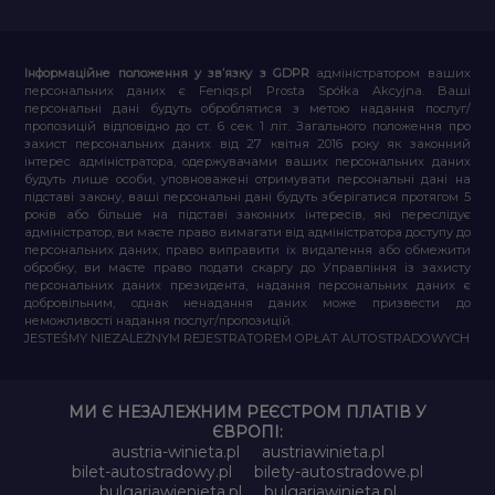
Інформаційне положення у зв’язку з GDPR
адміністратором ваших
персональних даних є Feniqs.pl Prosta Spółka Akcyjna. Ваші
персональні дані будуть оброблятися з метою надання послуг/
пропозицій відповідно до ст. 6 сек. 1 літ. Загального положення про
захист персональних даних від 27 квітня 2016 року як законний
інтерес адміністратора, одержувачами ваших персональних даних
будуть лише особи, уповноважені отримувати персональні дані на
підставі закону, ваші персональні дані будуть зберігатися протягом 5
років або більше на підставі законних інтересів, які переслідує
адміністратор, ви маєте право вимагати від адміністратора доступу до
персональних даних, право виправити їх видалення або обмежити
обробку, ви маєте право подати скаргу до Управління із захисту
персональних даних президента, надання персональних даних є
добровільним, однак ненадання даних може призвести до
неможливості надання послуг/пропозицій.
JESTEŚMY NIEZALEŻNYM REJESTRATOREM OPŁAT AUTOSTRADOWYCH
МИ Є НЕЗАЛЕЖНИМ РЕЄСТРОМ ПЛАТІВ У
ЄВРОПІ:
austria-winieta.pl
austriawinieta.pl
bilet-autostradowy.pl
bilety-autostradowe.pl
bulgariawienieta.pl
bulgariawinieta.pl