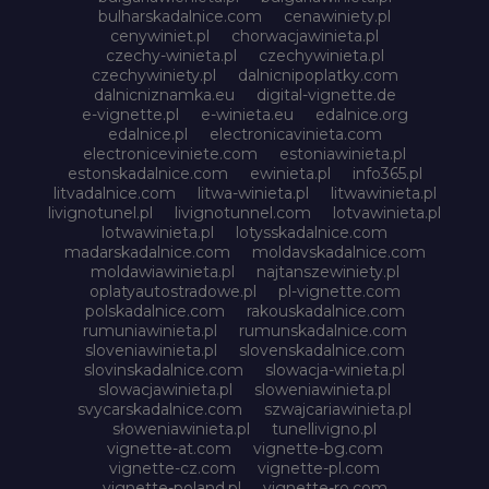
bulharskadalnice.com
cenawiniety.pl
cenywiniet.pl
chorwacjawinieta.pl
czechy-winieta.pl
czechywinieta.pl
czechywiniety.pl
dalnicnipoplatky.com
dalnicniznamka.eu
digital-vignette.de
e-vignette.pl
e-winieta.eu
edalnice.org
edalnice.pl
electronicavinieta.com
electroniceviniete.com
estoniawinieta.pl
estonskadalnice.com
ewinieta.pl
info365.pl
litvadalnice.com
litwa-winieta.pl
litwawinieta.pl
livignotunel.pl
livignotunnel.com
lotvawinieta.pl
lotwawinieta.pl
lotysskadalnice.com
madarskadalnice.com
moldavskadalnice.com
moldawiawinieta.pl
najtanszewiniety.pl
oplatyautostradowe.pl
pl-vignette.com
polskadalnice.com
rakouskadalnice.com
rumuniawinieta.pl
rumunskadalnice.com
sloveniawinieta.pl
slovenskadalnice.com
slovinskadalnice.com
slowacja-winieta.pl
slowacjawinieta.pl
sloweniawinieta.pl
svycarskadalnice.com
szwajcariawinieta.pl
słoweniawinieta.pl
tunellivigno.pl
vignette-at.com
vignette-bg.com
vignette-cz.com
vignette-pl.com
vignette-poland.pl
vignette-ro.com