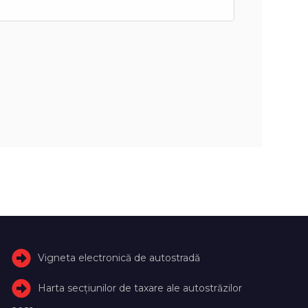
Vigneta electronică de autostradă
Harta secțiunilor de taxare ale autostrăzilor