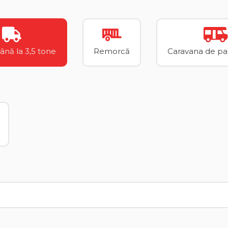
până la 3,5 tone
Remorcă
Caravana de pan