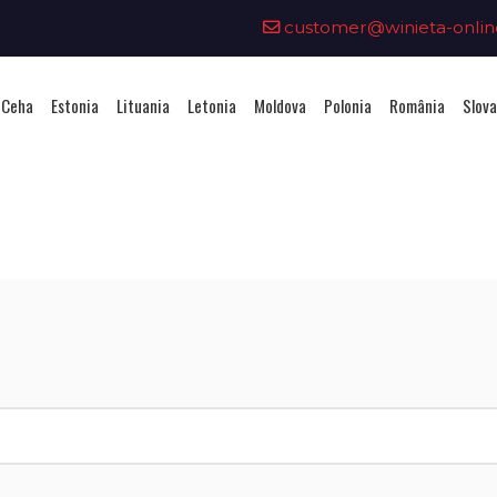
customer@winieta-onlin
 Ceha
Estonia
Lituania
Letonia
Moldova
Polonia
România
Slova
iziționarea unei vignete - Slov