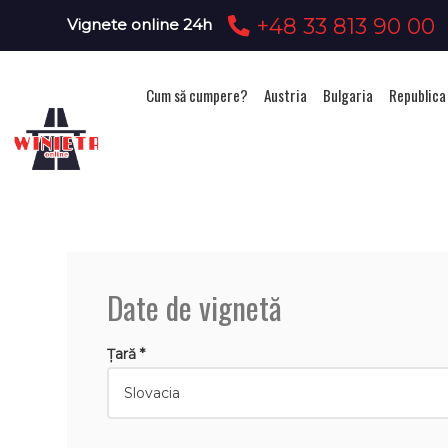
+48 33 813 90 00
Vignete online 24h
Cum să cumpere?
Austria
Bulgaria
Republica
Ach
Date de vignetă
Țară *