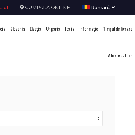
e.pl
CUMPARA ONLINE
Română
cia
Slovenia
Elveţia
Ungaria
Italia
Informație
Timpul de livrare
acia
A lua legatura