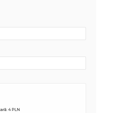
tară:
4 PLN