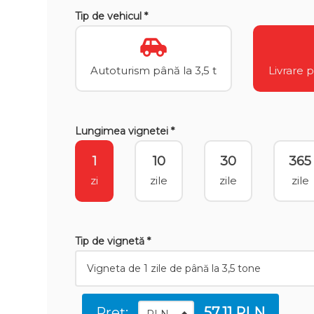
Tip de vehicul *
Autoturism până la 3,5 t
Livrare 
Lungimea vignetei *
1
10
30
365
zi
zile
zile
zile
Tip de vignetă *
Preț:
57.11 PLN