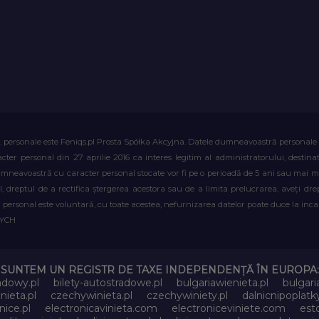
. personale este Feniqs.pl Prosta Spółka Akcyjna. Datele dumneavoastră personale vor 
acter personal din 27 aprilie 2016 ca interes legitim al administratorului, destin
dumneavoastră cu caracter personal stocate vor fi pe o perioadă de 5 ani sau mai mu
al, dreptul de a rectifica ștergerea acestora sau de a limita prelucrarea, aveți d
personal este voluntară, cu toate acestea, nefurnizarea datelor poate duce la incapa
WYCH
SUNTEM UN REGISTR DE TAXE INDEPENDENȚĂ ÎN EUROPA:
adowy.pl
bilety-autostradowe.pl
bulgariawienieta.pl
bulgari
nieta.pl
czechywinieta.pl
czechywiniety.pl
dalnicnipoplat
nice.pl
electronicavinieta.com
electroniceviniete.com
esto