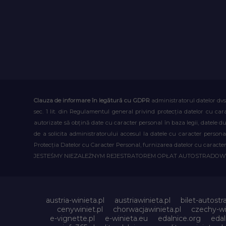
Clauza de informare în legătură cu GDPR
administratorul datelor dvs
sec. 1 lit. din Regulamentul general privind protecția datelor cu car
autorizate să obțină date cu caracter personal în baza legii, datele 
de a solicita administratorului accesul la datele cu caracter person
Protecția Datelor cu Caracter Personal, furnizarea datelor cu caracter 
JESTEŚMY NIEZALEŻNYM REJESTRATOREM OPŁAT AUTOSTRADO
austria-winieta.pl
austriawinieta.pl
bilet-autostr
cenywiniet.pl
chorwacjawinieta.pl
czechy-wi
e-vignette.pl
e-winieta.eu
edalnice.org
edal