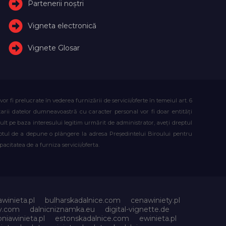
Partenerii noștri
Vigneta electronică
Vignete Glosar
fi prelucrate în vederea furnizării de servicii/oferte în temeiul art. 6
atarii datelor dumneavoastră cu caracter personal vor fi doar entități
lt pe baza interesului legitim urmărit de administrator, aveți dreptul
reptul de a depune o plângere la adresa Președintelui Biroului pentru
citatea de a furniza servicii/oferta.
awinieta.pl
bulharskadalnice.com
cenawiniety.pl
ky.com
dalnicniznamka.eu
digital-vignette.de
niawinieta.pl
estonskadalnice.com
ewinieta.pl