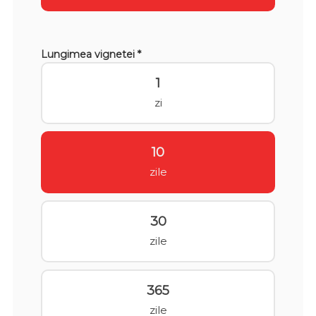
Lungimea vignetei *
1
zi
10
zile
30
zile
365
zile