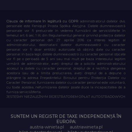
Clauza de informare în legătură cu GDPR
administratorul datelor dvs.
personale este Feniqs.pl Prosta Spółka Akcyjna. Datele dumneavoastră
personale vor fi prelucrate în vederea furnizării de servicii/oferte în
temeiul art. 6 sec. 1 lit. din Regulamentul general privind protecția datelor
cu caracter personal din 27 aprilie 2016 ca interes legitim al
administratorului, destinatarii datelor dumneavoastră cu caracter
personal vor fi doar entități autorizate să obțină date cu caracter
personal în baza legii, datele dumneavoastră cu caracter personal stocate
vor fi pe o perioadă de 5 ani sau mai mult pe baza interesului legitim
urmărit de administrator, aveți dreptul de a solicita administratorului
accesul la datele cu caracter personal, dreptul de a rectifica ștergerea
acestora sau de a limita prelucrarea, aveți dreptul de a depune o
plângere la adresa Președintelui Biroului pentru Protecția Datelor cu
Caracter Personal, furnizarea datelor cu caracter personal este voluntară,
cu toate acestea, nefurnizarea datelor poate duce la incapacitatea de a
furniza servicii/oferta.
JESTEŚMY NIEZALEŻNYM REJESTRATOREM OPŁAT AUTOSTRADOWYCH
SUNTEM UN REGISTR DE TAXE INDEPENDENȚĂ ÎN
EUROPA:
austria-winieta.pl
austriawinieta.pl