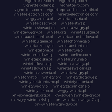
vignette-cz.com
vignette-pl.com
vignette-poland.pl
vignette-ro.com
vignette-si.com
vignettepoland.pl
vinetki.pl
vinietaelectronica.com
vinieteelectronice.com
wegrywinieta.pl
winieta-austria.pl
winieta-czechy.pl
winieta-litwa.pl
winieta-słowacja.pl
winieta-wegry.pl
winieta-węgry.pl
winieta.org
winietaaustria.pl
winietaaustriaonline.pl
winietaautostradowa.pl
winietabulgaria.pl
winietachorwacja.pl
winietaczechy.pl
winietaestonia.pl
winietalitwa.pl
winietalotwa.pl
winietamoldawia.pl
winietaonline.com
winietapolska.pl
winietarumunia.pl
winietaslovenia.pl
winietaslowacja.pl
winietaslowenia.pl
winietaszwajcaria.pl
winietasłowenia.pl
winietawegry.pl
winietomat.pl
winiety.org
winietydrogowe.pl
winietyelektroniczne.pl
winietyestonia.pl
winietywegry.pl
winietyzagraniczne.pl
winietyzakup.pl
węgry-winieta.pl
xn--sowacja-njb.org.pl
xn--soweniawinieta-gnc.pl
xn--wgry-winieta-4vb.pl
xn--winieta-sowacja-7sc.pl
xn--winieta-wgry-dwb.pl