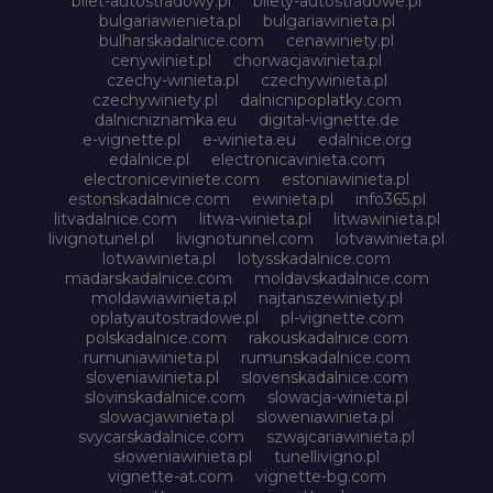
bilet-autostradowy.pl
bilety-autostradowe.pl
bulgariawienieta.pl
bulgariawinieta.pl
bulharskadalnice.com
cenawiniety.pl
cenywiniet.pl
chorwacjawinieta.pl
czechy-winieta.pl
czechywinieta.pl
czechywiniety.pl
dalnicnipoplatky.com
dalnicniznamka.eu
digital-vignette.de
e-vignette.pl
e-winieta.eu
edalnice.org
edalnice.pl
electronicavinieta.com
electroniceviniete.com
estoniawinieta.pl
estonskadalnice.com
ewinieta.pl
info365.pl
litvadalnice.com
litwa-winieta.pl
litwawinieta.pl
livignotunel.pl
livignotunnel.com
lotvawinieta.pl
lotwawinieta.pl
lotysskadalnice.com
madarskadalnice.com
moldavskadalnice.com
moldawiawinieta.pl
najtanszewiniety.pl
oplatyautostradowe.pl
pl-vignette.com
polskadalnice.com
rakouskadalnice.com
rumuniawinieta.pl
rumunskadalnice.com
sloveniawinieta.pl
slovenskadalnice.com
slovinskadalnice.com
slowacja-winieta.pl
slowacjawinieta.pl
sloweniawinieta.pl
svycarskadalnice.com
szwajcariawinieta.pl
słoweniawinieta.pl
tunellivigno.pl
vignette-at.com
vignette-bg.com