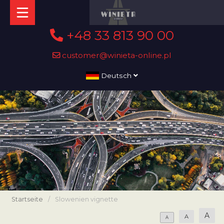
+48 33 813 90 00
customer@winieta-online.pl
Deutsch
Startseite
/
Slowenien vignette
A
A
A