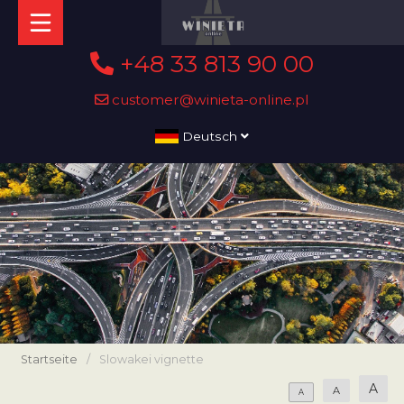
+48 33 813 90 00
customer@winieta-online.pl
Deutsch
Startseite
/
Slowakei vignette
A
A
A