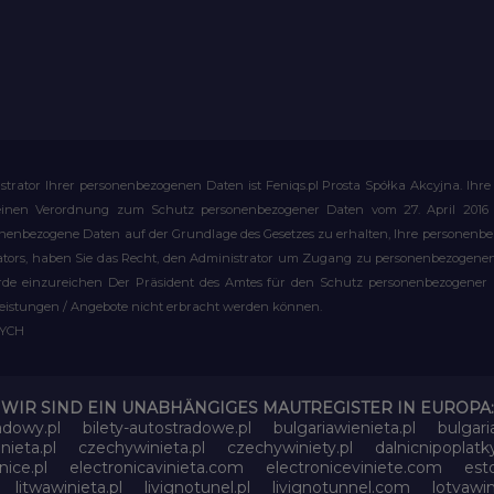
strator Ihrer personenbezogenen Daten ist Feniqs.pl Prosta Spółka Akcyjna. 
meinen Verordnung zum Schutz personenbezogener Daten vom 27. April 2016 al
rsonenbezogene Daten auf der Grundlage des Gesetzes zu erhalten, Ihre personen
rators, haben Sie das Recht, den Administrator um Zugang zu personenbezogenen 
e einzureichen Der Präsident des Amtes für den Schutz personenbezogener Date
leistungen / Angebote nicht erbracht werden können.
WYCH
WIR SIND EIN UNABHÄNGIGES MAUTREGISTER IN EUROPA:
adowy.pl
bilety-autostradowe.pl
bulgariawienieta.pl
bulgari
nieta.pl
czechywinieta.pl
czechywiniety.pl
dalnicnipoplat
nice.pl
electronicavinieta.com
electroniceviniete.com
esto
litwawinieta.pl
livignotunel.pl
livignotunnel.com
lotvawin