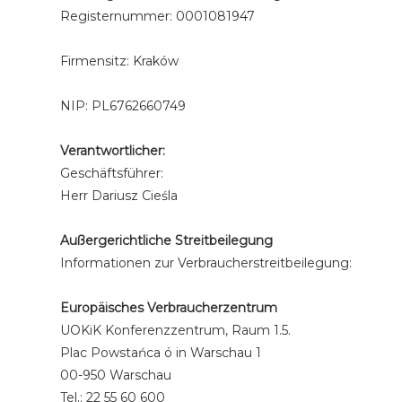
Registernummer: 0001081947
Firmensitz: Kraków
NIP: PL6762660749
Verantwortlicher:
Geschäftsführer:
Herr Dariusz Cieśla
Außergerichtliche Streitbeilegung
Informationen zur Verbraucherstreitbeilegung:
Europäisches Verbraucherzentrum
UOKiK Konferenzzentrum, Raum 1.5.
Plac Powstańca ó in Warschau 1
00-950 Warschau
Tel.: 22 55 60 600