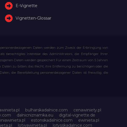
E-Vignette
Vignetten-Glossar
Ihre personenbezogenen Daten werden zum Zweck der Erbringung von
s berechtigtes Interesse des Administrators, die Empfänger Ihrer
bezogenen Daten werden gespeichert Für einen Zeitraum von 5 Jahren
Daten zu bitten, das Recht, ihre Entfernung zu berichtigen oder die
n, die Bereitstellung personenbezogener Daten ist freiwillig, die
awinieta.pl
bulharskadalnice.com
cenawiniety.pl
ky.com
dalnicniznamka.eu
digital-vignette.de
niawinieta.pl
estonskadalnice.com
ewinieta.pl
ieta.pl
lotwawinieta.pl
lotysskadalnice.com