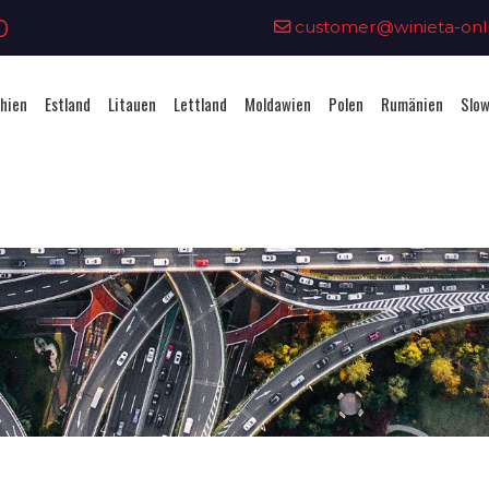
0
customer@winieta-onli
hien
Estland
Litauen
Lettland
Moldawien
Polen
Rumänien
Slow