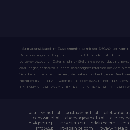
Informationsklausel im Zusammenhang mit der DSGVO
Der Admini
Dienstleistungen / Angeboten gemäß Art. 6 Sek. 1 lit. der allge
personenbezogenen Daten sind nur Stellen, die berechtigt sind, pe
oder länger, basierend auf dem berechtigten Interesse des Administ
Verarbeitung einzuschränken, Sie haben das Recht, eine Beschwerd
Nichtbereitstellung von Daten kann jedoch dazu führen, dass Dienst
JESTEŚMY NIEZALEŻNYM REJESTRATOREM OPŁAT AUTOSTRADO
austria-winieta.pl
austriawinieta.pl
bilet-autostr
cenywiniet.pl
chorwacjawinieta.pl
czechy-wi
e-vignette.pl
e-winieta.eu
edalnice.org
edal
info365.pl
litvadalnice.com
litwa-winieta.pl