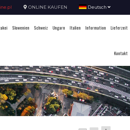
ne.pl
ONLINE KAUFEN
Deutsch
akei
Slowenien
Schweiz
Ungarn
Italien
Information
Lieferzeit
Kontakt