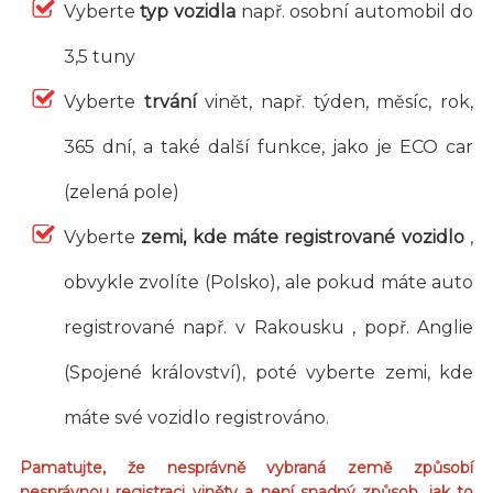
Vyberte
typ vozidla
např. osobní automobil do
3,5 tuny
Vyberte
trvání
vinět, např. týden, měsíc, rok,
365 dní, a také další funkce, jako je ECO car
(zelená pole)
Vyberte
zemi, kde máte registrované vozidlo
,
obvykle zvolíte (Polsko), ale pokud máte auto
registrované např. v Rakousku , popř. Anglie
(Spojené království), poté vyberte zemi, kde
máte své vozidlo registrováno.
Pamatujte, že nesprávně vybraná země způsobí
nesprávnou registraci viněty a není snadný způsob, jak to