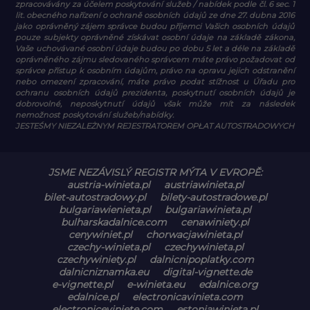
zpracovávány za účelem poskytování služeb / nabídek podle čl. 6 sec. 1
lit. obecného nařízení o ochraně osobních údajů ze dne 27. dubna 2016
jako oprávněný zájem správce budou příjemci Vašich osobních údajů
pouze subjekty oprávněné získávat osobní údaje na základě zákona,
Vaše uchovávané osobní údaje budou po dobu 5 let a déle na základě
oprávněného zájmu sledovaného správcem máte právo požadovat od
správce přístup k osobním údajům, právo na opravu jejich odstranění
nebo omezení zpracování, máte právo podat stížnost u Úřadu pro
ochranu osobních údajů prezidenta, poskytnutí osobních údajů je
dobrovolné, neposkytnutí údajů však může mít za následek
nemožnost poskytování služeb/nabídky.
JESTEŚMY NIEZALEŻNYM REJESTRATOREM OPŁAT AUTOSTRADOWYCH
JSME NEZÁVISLÝ REGISTR MÝTA V EVROPĚ:
austria-winieta.pl
austriawinieta.pl
bilet-autostradowy.pl
bilety-autostradowe.pl
bulgariawienieta.pl
bulgariawinieta.pl
bulharskadalnice.com
cenawiniety.pl
cenywiniet.pl
chorwacjawinieta.pl
czechy-winieta.pl
czechywinieta.pl
czechywiniety.pl
dalnicnipoplatky.com
dalnicniznamka.eu
digital-vignette.de
e-vignette.pl
e-winieta.eu
edalnice.org
edalnice.pl
electronicavinieta.com
electroniceviniete.com
estoniawinieta.pl