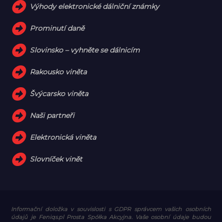
Výhody elektronické dálniční známky
Prominutí daně
Slovinsko – vyhněte se dálnicím
Rakousko viněta
Švýcarsko viněta
Naši partneři
Elektronická viněta
Slovníček vinět
Informační doložka v souvislosti s GDPR
správcem vašich osobních
údajů je Feniqs.pl Prosta Spółka Akcyjna. Vaše osobní údaje budou