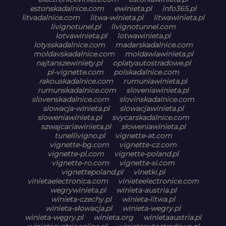
estonskadalnice.com
ewinieta.pl
info365.pl
litvadalnice.com
litwa-winieta.pl
litwawinieta.pl
livignotunel.pl
livignotunnel.com
lotvawinieta.pl
lotwawinieta.pl
lotysskadalnice.com
madarskadalnice.com
moldavskadalnice.com
moldawiawinieta.pl
najtanszewiniety.pl
oplatyautostradowe.pl
pl-vignette.com
polskadalnice.com
rakouskadalnice.com
rumuniawinieta.pl
rumunskadalnice.com
sloveniawinieta.pl
slovenskadalnice.com
slovinskadalnice.com
slowacja-winieta.pl
slowacjawinieta.pl
sloweniawinieta.pl
svycarskadalnice.com
szwajcariawinieta.pl
słoweniawinieta.pl
tunellivigno.pl
vignette-at.com
vignette-bg.com
vignette-cz.com
vignette-pl.com
vignette-poland.pl
vignette-ro.com
vignette-si.com
vignettepoland.pl
vinetki.pl
vinietaelectronica.com
vinieteelectronice.com
wegrywinieta.pl
winieta-austria.pl
winieta-czechy.pl
winieta-litwa.pl
winieta-słowacja.pl
winieta-wegry.pl
winieta-węgry.pl
winieta.org
winietaaustria.pl