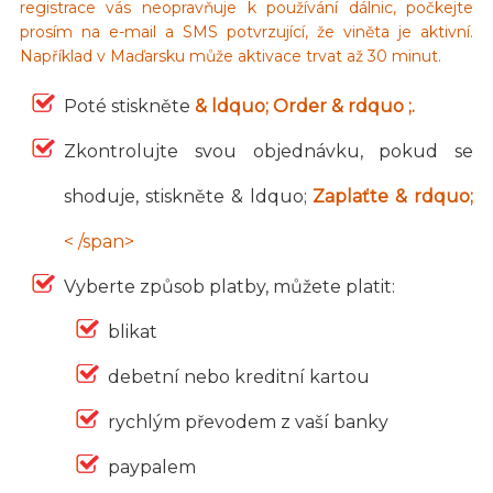
registrace vás neopravňuje k používání dálnic, počkejte
prosím na e-mail a SMS potvrzující, že viněta je aktivní.
Například v Maďarsku může aktivace trvat až 30 minut.
Poté stiskněte
& ldquo; Order & rdquo ;.
Zkontrolujte svou objednávku, pokud se
shoduje, stiskněte & ldquo;
Zaplaťte & rdquo;
< /span>
Vyberte způsob platby, můžete platit:
blikat
debetní nebo kreditní kartou
rychlým převodem z vaší banky
paypalem