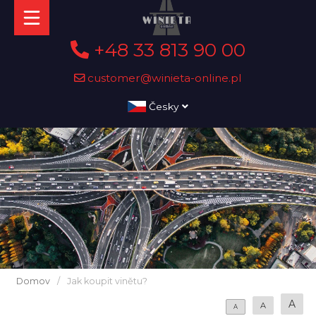
+48 33 813 90 00
customer@winieta-online.pl
Česky
Domov
/
Jak koupit vinětu?
A
A
A